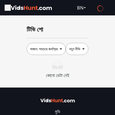
BN
English
টিভি শো
Español
Français
Deutsch
সাজান:
সবচেয়ে জনপ্রিয়
নতুন টিভি
Русский
العربية
কোনো ডেটা নেই
日本語
Italiano
हिन्दी
Türkçe
মুভি
ไทย