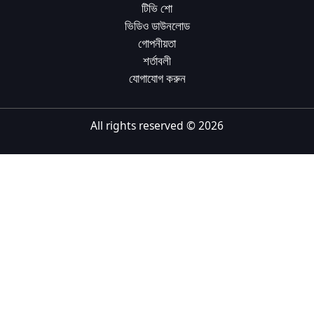
টিভি শো
Tiếng Việt
ভিডিও ডাউনলোড
গোপনীয়তা
Bahasa Melayu
শর্তাবলী
Bahasa Indonesia
যোগাযোগ করুন
Português
ਪੰਜਾਬੀ
All rights reserved ©
2026
தமிழ்
తెలుగు
اردو
বাংলা