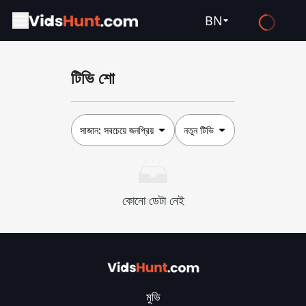
BN
English
টিভি শো
Español
Français
Deutsch
সাজান:
সবচেয়ে জনপ্রিয়
নতুন টিভি
Русский
العربية
কোনো ডেটা নেই
日本語
Italiano
हिन्दी
Türkçe
মুভি
ไทย