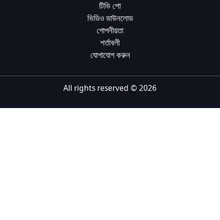
টিভি শো
Tiếng Việt
ভিডিও ডাউনলোড
গোপনীয়তা
Bahasa Melayu
শর্তাবলী
Bahasa Indonesia
যোগাযোগ করুন
Português
ਪੰਜਾਬੀ
All rights reserved ©
2026
தமிழ்
తెలుగు
اردو
বাংলা