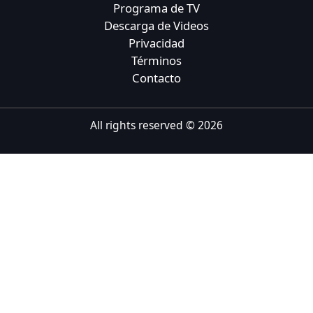
Programa de TV
Tiếng Việt
Descarga de Videos
Privacidad
Bahasa Melayu
Términos
Bahasa Indonesia
Contacto
Português
ਪੰਜਾਬੀ
All rights reserved ©
2026
தமிழ்
తెలుగు
اردو
বাংলা