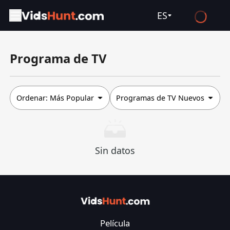
ES
English
Programa de TV
Español
Français
Deutsch
Ordenar:
Más Popular
Programas de TV Nuevos
Русский
العربية
Sin datos
日本語
Italiano
हिन्दी
Türkçe
Película
ไทย