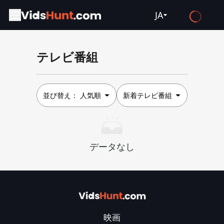
JA
English
テレビ番組
Español
Français
Deutsch
並び替え：
人気順
新着テレビ番組
Русский
العربية
データなし
日本語
Italiano
हिन्दी
Türkçe
映画
ไทย