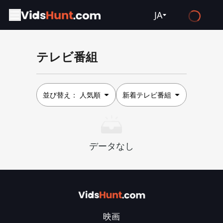
JA
English
テレビ番組
Español
Français
Deutsch
並び替え：
人気順
新着テレビ番組
Русский
العربية
データなし
日本語
Italiano
हिन्दी
Türkçe
映画
ไทย