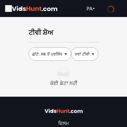
PA
English
ਟੀਵੀ ਸ਼ੋਅ
Español
Français
Deutsch
ਛਾਂਟੋ:
ਸਭ ਤੋਂ ਪ੍ਰਸਿੱਧ
ਨਵਾਂ ਟੀਵੀ
Русский
العربية
ਕੋਈ ਡੇਟਾ ਨਹੀਂ
日本語
Italiano
हिन्दी
Türkçe
ਫਿਲਮ
ไทย