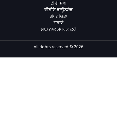
ਟੀਵੀ ਸ਼ੋਅ
Tiếng Việt
ਵੀਡੀਓ ਡਾਊਨਲੋਡ
ਗੋਪਨੀਯਤਾ
Bahasa Melayu
ਸ਼ਰਤਾਂ
Bahasa Indonesia
ਸਾਡੇ ਨਾਲ ਸੰਪਰਕ ਕਰੋ
Português
ਪੰਜਾਬੀ
All rights reserved ©
2026
தமிழ்
తెలుగు
اردو
বাংলা