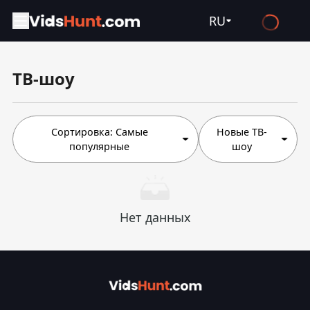
RU
English
ТВ-шоу
Español
Français
Deutsch
Сортировка:
Самые
Новые ТВ-
популярные
шоу
Русский
العربية
日本語
Нет данных
Italiano
हिन्दी
Türkçe
ไทย