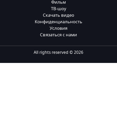
Фильм
Tiếng Việt
ТВ-шоу
Скачать видео
Bahasa Melayu
Конфиденциальность
Bahasa Indonesia
Условия
Связаться с нами
Português
ਪੰਜਾਬੀ
All rights reserved ©
2026
தமிழ்
తెలుగు
اردو
বাংলা