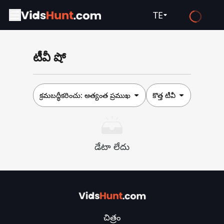
TE
English
టీవీ షో
Español
Français
Deutsch
క్రమబద్ధీకరించు:
అత్యంత ప్రముఖ
కొత్త టీవీ
Русский
العربية
డేటా లేదు
日本語
Italiano
हिन्दी
Türkçe
చిత్రం
ไทย