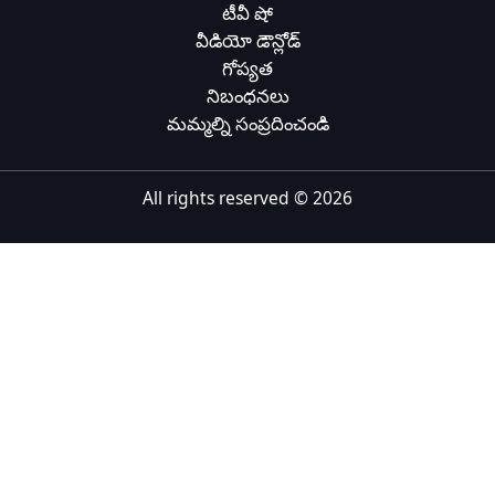
టీవీ షో
Tiếng Việt
వీడియో డౌన్లోడ్
గోప్యత
Bahasa Melayu
నిబంధనలు
Bahasa Indonesia
మమ్మల్ని సంప్రదించండి
Português
ਪੰਜਾਬੀ
All rights reserved ©
2026
தமிழ்
తెలుగు
اردو
বাংলা