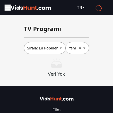
TR
English
TV Programı
Español
Français
Deutsch
Sırala:
En Popüler
Yeni TV
Русский
العربية
Veri Yok
日本語
Italiano
हिन्दी
Türkçe
Film
ไทย