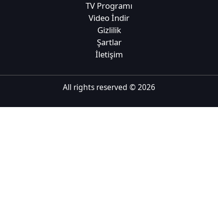
TV Programı
Tiếng Việt
Video İndir
Gizlilik
Bahasa Melayu
Şartlar
Bahasa Indonesia
İletişim
Português
ਪੰਜਾਬੀ
All rights reserved ©
2026
தமிழ்
తెలుగు
اردو
বাংলা