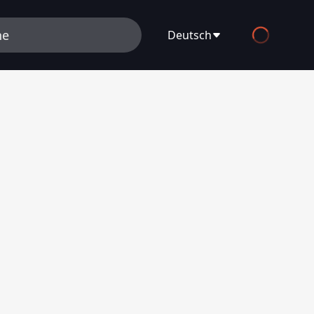
Deutsch
English
Español
Français
Deutsch
Русский
العربية
日本語
Italiano