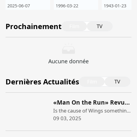
2025-06-07
1996-03-22
1943-01-23
Prochainement
Film
TV
Aucune donnée
Dernières Actualités
Film
TV
«Man On the Run» Revue:
un doc sur les années
Is the cause of Wings something
that really needs to be …
09 03, 2025
Wings Years de Paul
evangelized? Apparently so.
McCartney Catalogue en
When “Man on the Run,” a
vertu de la course