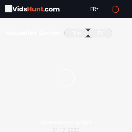
FR
English
Nouvelles Sorties
Film
TV
Español
Français
Deutsch
Русский
العربية
日本語
Italiano
हिन्दी
Türkçe
De retour en action
ไทย
01 17, 2025