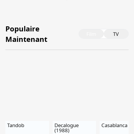
Tiếng Việt
Bahasa Melayu
Populaire
Bahasa Indonesia
Film
TV
Maintenant
Português
ਪੰਜਾਬੀ
தமிழ்
తెలుగు
اردو
বাংলা
Tandob
Decalogue
Casablanca
(1988)