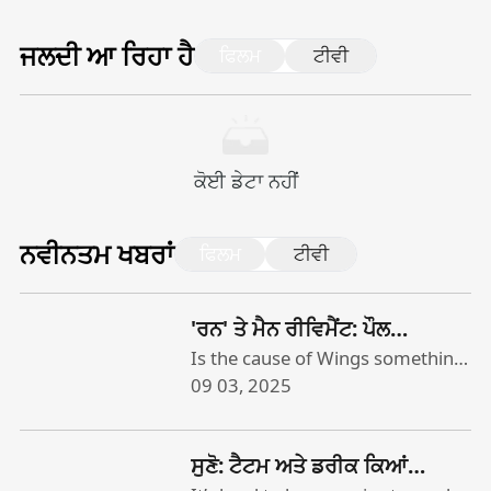
ਜਲਦੀ ਆ ਰਿਹਾ ਹੈ
ਫਿਲਮ
ਟੀਵੀ
ਕੋਈ ਡੇਟਾ ਨਹੀਂ
ਨਵੀਨਤਮ ਖਬਰਾਂ
ਫਿਲਮ
ਟੀਵੀ
'ਰਨ' ਤੇ ਮੈਨ ਰੀਵਿਮੈਂਟ: ਪੌਲ
ਮੈਕਕਾਰਟਨੀ ਦੇ ਖੰਭਾਂ 'ਤੇ ਇਕ ਡੌਕ ਨੇ
Is the cause of Wings something
that really needs to be …
09 03, 2025
ਸਟਾਰ ਦੇ ਫਲਦਾਇਕ 1970 ਦੌੜਾਂ ਨੂੰ
evangelized? Apparently so.
ਭਜਾ ਦਿੱਤਾ ਪਰ ਸੱਚਮੁੱਚ ਸਾਨੂੰ ਅੰਦਰ
When “Man on the Run,” a
ਨਹੀਂ ਦਿੱਤਾ
ਸੁਣੋ: ਟੈਟਮ ਅਤੇ ਡਰੀਕ ਕਿਆਂ
documentary about Paul