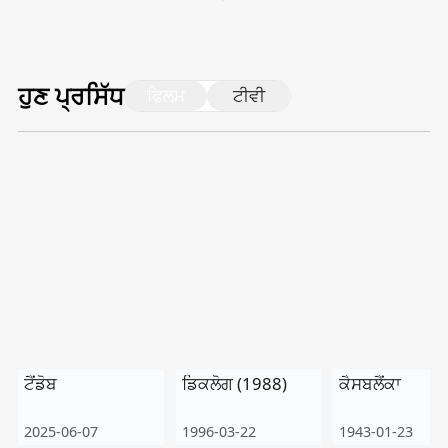
Tiếng Việt
Bahasa Melayu
ਹੁਣ ਪ੍ਰਸਿੱਧ
ਫਿਲਮ
ਟੀਵੀ
Bahasa Indonesia
Português
ਪੰਜਾਬੀ
தமிழ்
తెలుగు
اردو
বাংলা
ਟੈਂਡੋਬ
ਡਿਕਲੋਗ (1988)
ਕੈਸਬਲੈਂਕਾ
2025-06-07
1996-03-22
1943-01-23