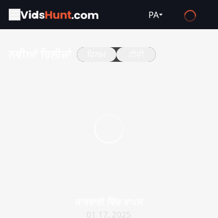
PA
English
ਨਵੀਆਂ ਰਿਲੀਜ਼ਾਂ
ਫਿਲਮ
ਟੀਵੀ
Español
Français
Deutsch
Русский
العربية
日本語
Italiano
हिन्दी
Türkçe
ਕਾਰਵਾਈ ਵਿੱਚ ਵਾਪਸ
ไทย
01 17, 2025