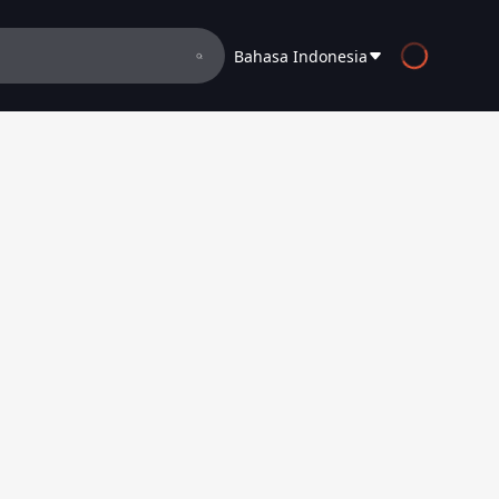
Bahasa Indonesia
English
Español
Français
Deutsch
Русский
العربية
日本語
Italiano