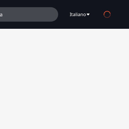
Italiano
English
Español
Français
Deutsch
Русский
العربية
日本語
Italiano