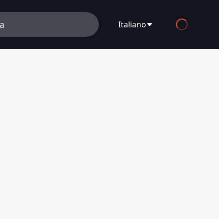
Italiano
English
Español
Français
Deutsch
Русский
العربية
日本語
Italiano