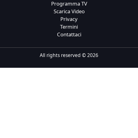
Programma TV
Tiếng Việt
Scarica Video
Privacy
Bahasa Melayu
Termini
Bahasa Indonesia
Contattaci
Português
ਪੰਜਾਬੀ
All rights reserved ©
2026
தமிழ்
తెలుగు
اردو
বাংলা