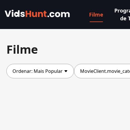
Prog
Filme
de 
Filme
Ordenar:
Mais Popular
MovieClient.movie_cat