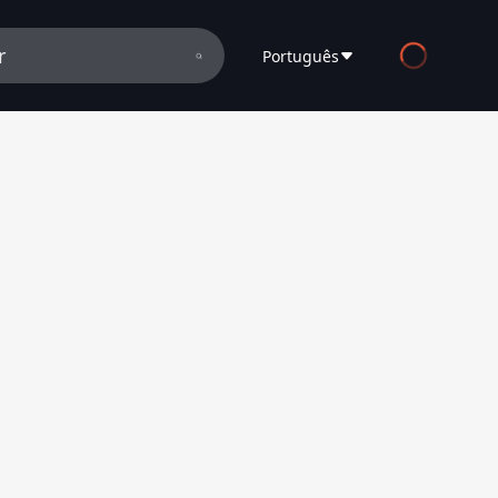
Português
English
Español
Français
Deutsch
Русский
العربية
日本語
Italiano