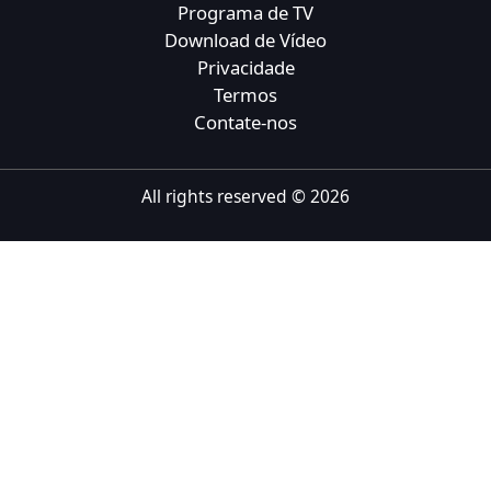
Programa de TV
Tiếng Việt
Download de Vídeo
Privacidade
Bahasa Melayu
Termos
Bahasa Indonesia
Contate-nos
Português
ਪੰਜਾਬੀ
All rights reserved ©
2026
தமிழ்
తెలుగు
اردو
বাংলা