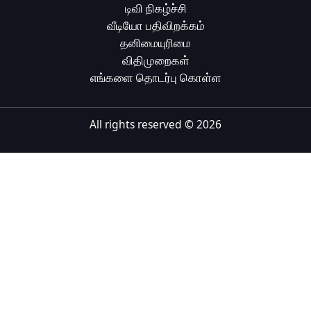
டிவி நிகழ்ச்சி
Tiếng Việt
வீடியோ பதிவிறக்கம்
தனிமையுரிமை
Bahasa Melayu
விதிமுறைகள்
Bahasa Indonesia
எங்களை தொடர்பு கொள்ள
Português
ਪੰਜਾਬੀ
All rights reserved ©
2026
தமிழ்
తెలుగు
اردو
বাংলা