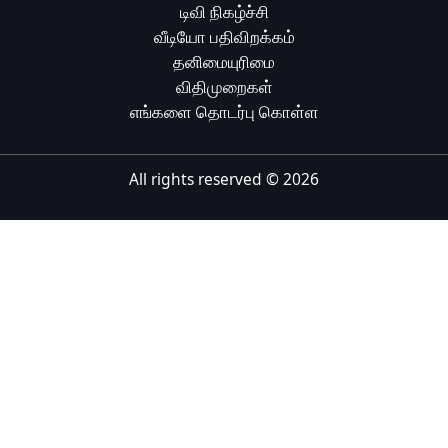
டிவி நிகழ்ச்சி
Tiếng Việt
வீடியோ பதிவிறக்கம்
தனிமையுரிமை
Bahasa Melayu
விதிமுறைகள்
Bahasa Indonesia
எங்களை தொடர்பு கொள்ள
Português
ਪੰਜਾਬੀ
All rights reserved ©
2026
தமிழ்
తెలుగు
اردو
বাংলা