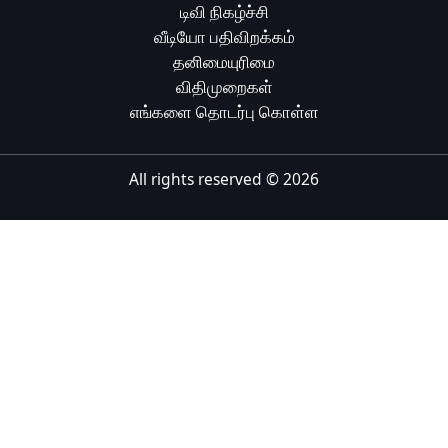
டிவி நிகழ்ச்சி
Tiếng Việt
வீடியோ பதிவிறக்கம்
தனிமையுரிமை
Bahasa Melayu
விதிமுறைகள்
Bahasa Indonesia
எங்களை தொடர்பு கொள்ள
Português
ਪੰਜਾਬੀ
All rights reserved ©
2026
தமிழ்
తెలుగు
اردو
বাংলা