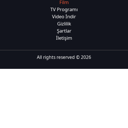
Film
Tiếng Việt
TV Programı
Video İndir
Bahasa Melayu
Gizlilik
Bahasa Indonesia
Şartlar
İletişim
Português
ਪੰਜਾਬੀ
All rights reserved ©
2026
தமிழ்
తెలుగు
اردو
বাংলা