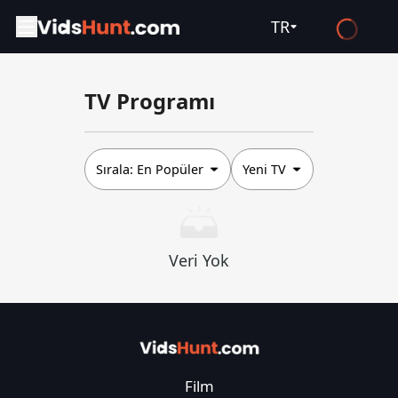
TR
English
TV Programı
Español
Français
Deutsch
Sırala:
En Popüler
Yeni TV
Русский
العربية
Veri Yok
日本語
Italiano
हिन्दी
Türkçe
Film
ไทย