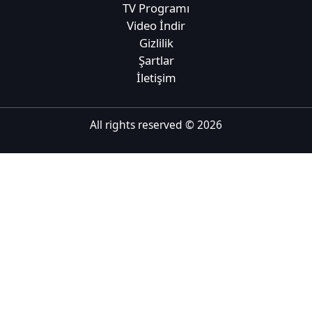
TV Programı
Tiếng Việt
Video İndir
Gizlilik
Bahasa Melayu
Şartlar
Bahasa Indonesia
İletişim
Português
ਪੰਜਾਬੀ
All rights reserved ©
2026
தமிழ்
తెలుగు
اردو
বাংলা