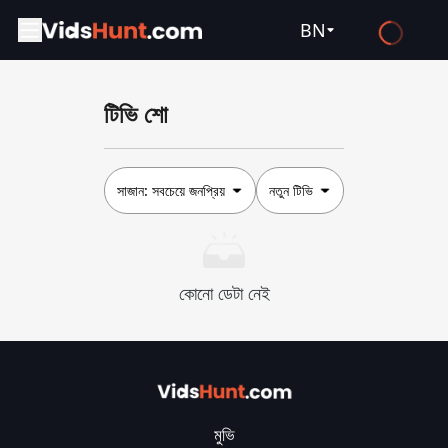
BN
English
টিভি শো
Español
Français
Deutsch
সাজান:
সবচেয়ে জনপ্রিয়
নতুন টিভি
Русский
العربية
কোনো ডেটা নেই
日本語
Italiano
हिन्दी
Türkçe
মুভি
ไทย