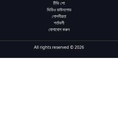
টিভি শো
Tiếng Việt
ভিডিও ডাউনলোড
গোপনীয়তা
Bahasa Melayu
শর্তাবলী
Bahasa Indonesia
যোগাযোগ করুন
Português
ਪੰਜਾਬੀ
All rights reserved ©
2026
தமிழ்
తెలుగు
اردو
বাংলা