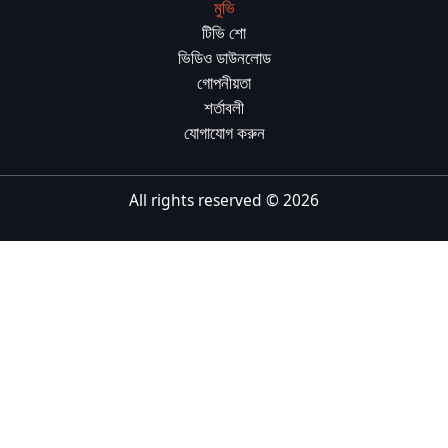
মুভি
Tiếng Việt
টিভি শো
ভিডিও ডাউনলোড
Bahasa Melayu
গোপনীয়তা
Bahasa Indonesia
শর্তাবলী
যোগাযোগ করুন
Português
ਪੰਜਾਬੀ
All rights reserved ©
2026
தமிழ்
తెలుగు
اردو
বাংলা