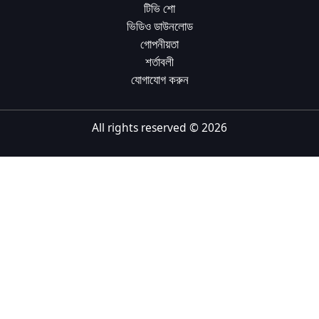
টিভি শো
Tiếng Việt
ভিডিও ডাউনলোড
গোপনীয়তা
Bahasa Melayu
শর্তাবলী
Bahasa Indonesia
যোগাযোগ করুন
Português
ਪੰਜਾਬੀ
All rights reserved ©
2026
தமிழ்
తెలుగు
اردو
বাংলা