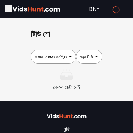
BN
English
টিভি শো
Español
Français
Deutsch
সাজান:
সবচেয়ে জনপ্রিয়
নতুন টিভি
Русский
العربية
কোনো ডেটা নেই
日本語
Italiano
हिन्दी
Türkçe
মুভি
ไทย