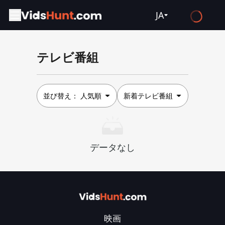
JA
English
テレビ番組
Español
Français
Deutsch
並び替え：
人気順
新着テレビ番組
Русский
العربية
データなし
日本語
Italiano
हिन्दी
Türkçe
映画
ไทย